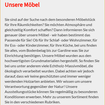
durch lokale Behörden, möglicherweise auch ohne
Unsere Möbel
Rechtsbehelfsmöglichkeiten, verarbeitet werden. Wenn Sie auf "Nur
notwendige akzeptieren" klicken, findet die vorgehend beschriebene
Übermittlung nicht statt. Weitere Informationen über die Verwendung
Sie sind auf der Suche nach dem besonderen Möbelstück
Ihrer Daten finden Sie in unseren
Datenschutzerklärung
.
für Ihre Räumlichkeiten? Sie möchten Atmosphäre und
Impressum
|
Datenschutzerklärung
gleichzeitig Komfort schaffen? Dann informieren Sie sich
genauer über unsere Möbel - wir haben bestimmt das
Passende für Sie! Ob für Ihr Schlaf- oder Wohnzimmer, für
Ihr Ess- oder Kinderzimmer, für Ihre Küche, bei uns finden
Sie alles, vom Bodenbelag bis zur Gardine was Sie zur
Einrichtung benötigen. Unsere Möbel wurden aus den
hochwertigsten Grundmaterialien hergestellt. So finden Sie
bei uns unter anderem viele Echtholz-Massivmöbel, die
ökologisch verarbeitet wurden. Dabei achten wir jedoch
darauf, dass wir keine geschützten und immer weniger
werdenden Holzarten anbieten. Wir wissen um unsere
Verantwortung gegenüber der Natur! Unsere
Ausstellungsstücke können Sie regelmäßig zu besonderen
Konditionen erwerben. Mehr zu unserem Sortiment finden
Sie in den verschiedenen Rubriken.