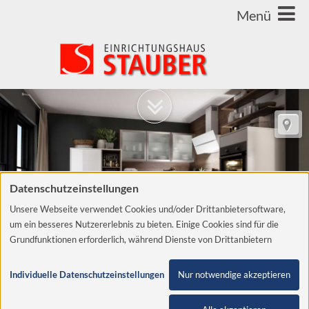
Datenschutzeinstellungen
Unsere Webseite verwendet Cookies und/oder Drittanbietersoftware,
um ein besseres Nutzererlebnis zu bieten. Einige Cookies sind für die
Grundfunktionen erforderlich, während Dienste von Drittanbietern
helfen, die Website zu verbessern und Werbung entsprechend der
Interessen der Nutzer anzuzeigen. Um diese Dienste verwenden zu
Individuelle Datenschutzeinstellungen
Nur notwendige akzeptieren
dürfen, benötigen wir Ihre Einwilligung. Diese Einwilligung beinhaltet
Stauber ist Ihr Einrichtungshaus
unter Umständen auch die Zustimmung zur Verarbeitung der Daten in